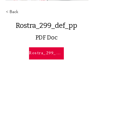
< Back
Rostra_299_def_pp
PDF Doc
Rostra_299_def_pp